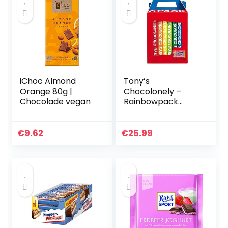
iChoc Almond
Tony’s
Orange 80g |
Chocolonely –
Chocolade vegan
Rainbowpack
Classic – 6 x 180
gram – 6
Verschillende
€
9.62
€
25.99
Chocoladerepen –
Fairtrade
Chocolade