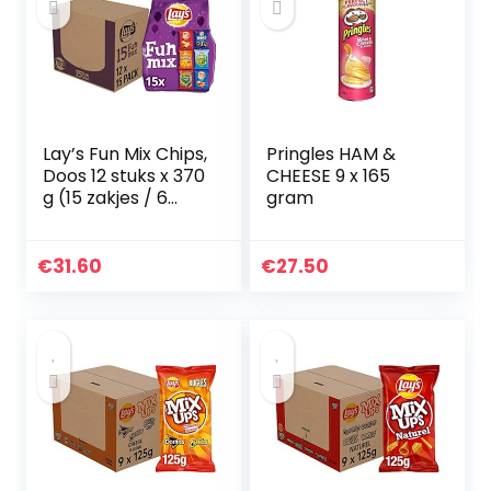
Lay’s Fun Mix Chips,
Pringles HAM &
Doos 12 stuks x 370
CHEESE 9 x 165
g (15 zakjes / 6
gram
smaken)
€
31.60
€
27.50