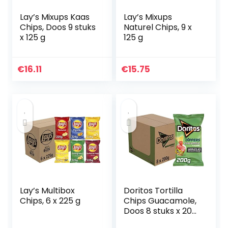
Lay’s Mixups Kaas
Lay’s Mixups
Chips, Doos 9 stuks
Naturel Chips, 9 x
x 125 g
125 g
€
16.11
€
15.75
Lay’s Multibox
Doritos Tortilla
Chips, 6 x 225 g
Chips Guacamole,
Doos 8 stuks x 200
g