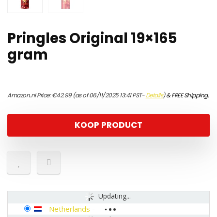
Pringles Original 19×165
gram
Amazon.nl Price:
€
42.99
(as of 06/11/2025 13:41 PST-
Details
)
&
FREE Shipping
.
KOOP PRODUCT
Updating...
Netherlands
-