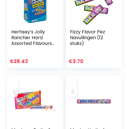
Herhsey’s Jolly
Fizzy Flavor Pez
Rancher Hard
Navullingen (12
Assorted Flavours
stuks)
2.26kg (Jolly
Rancher von
Herhsey Mit
€
28.43
€
3.70
Verschiedenen
Geschmacksrichtu
ngen)