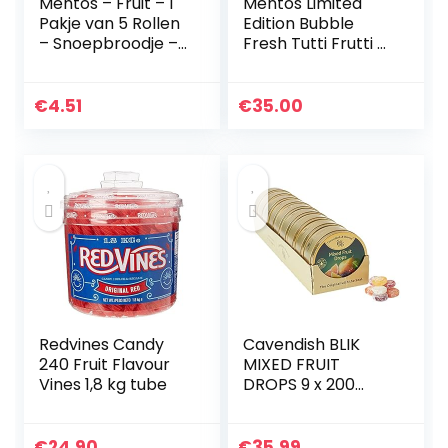
Mentos – Fruit – 1
Mentos Limited
Pakje van 5 Rollen
Edition Bubble
– Snoepbroodje –
Fresh Tutti Frutti –
Fruitmix (Aardbei,
40 stuks
Appel, Sinaasappel
en Citroen) –
€
4.51
€
35.00
Verpakt op…
Redvines Candy
Cavendish BLIK
240 Fruit Flavour
MIXED FRUIT
Vines 1,8 kg tube
DROPS 9 x 200
gram
€
24.90
€
35.99