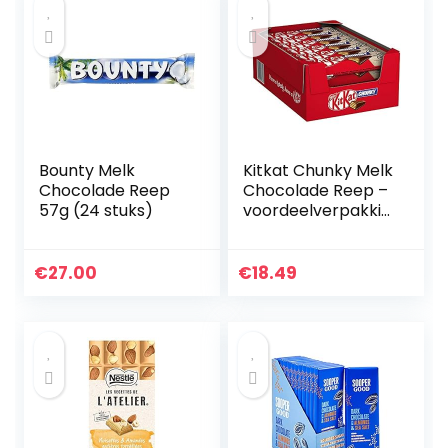
Bounty Melk
Kitkat Chunky Melk
Chocolade Reep
Chocolade Reep –
57g (24 stuks)
voordeelverpakkin
g – doos met 24
chocoladerepen
€
27.00
€
18.49