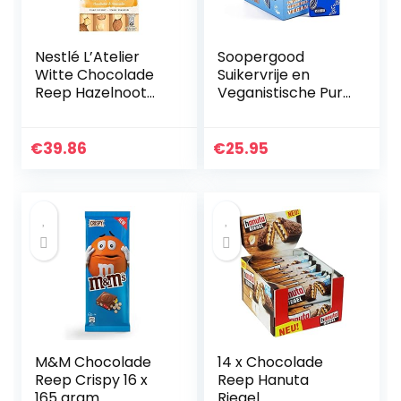
Nestlé L’Atelier
Soopergood
Witte Chocolade
Suikervrije en
Reep Hazelnoot
Veganistische Pure
Amandel –
Chocoladerepen –
voordeelverpakkin
Keto-Vriendelijk –
g – doos met 10
Koolhydraatarm –
€
39.86
€
25.95
chocoladerepen
Glutenvrij – 65%
Cacao…
M&M Chocolade
14 x Chocolade
Reep Crispy 16 x
Reep Hanuta
165 gram
Riegel