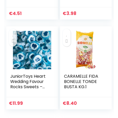
Fruitmix (Aardbei,
Appel, Sinaasappel
en Citroen) –
€
4.51
€
3.98
Verpakt op…
JuniorToys Heart
CARAMELLE FIDA
Wedding Favour
BONELLE TONDE
Rocks Sweets –
BUSTA KG.1
Handgemaakt
snoep (blauw/wit
500 g)
€
11.99
€
8.40