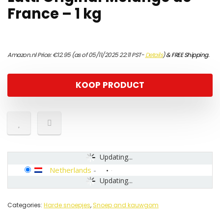
France – 1 kg
Amazon.nl Price:
€
12.95
(as of 05/11/2025 22:11 PST-
Details
)
&
FREE Shipping
.
KOOP PRODUCT
Updating...
Netherlands
-
Updating...
Categories:
Harde snoepjes
,
Snoep and kauwgom