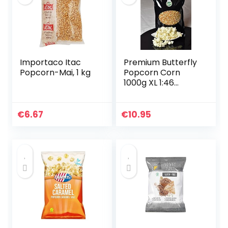
Importaco Itac
Premium Butterfly
Popcorn-Mai, 1 kg
Popcorn Corn
1000g XL 1:46
popvolume met
smaakbescherme
nde verpakking
€
6.67
€
10.95
GGO-vrij