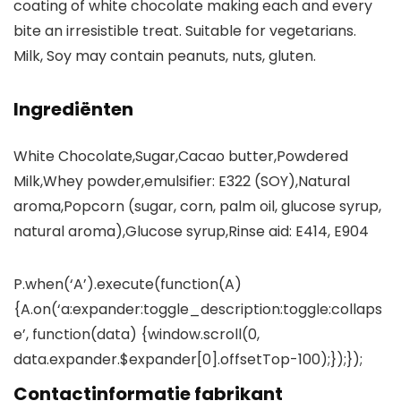
coating of white chocolate making each and every
bite an irresistible treat. Suitable for vegetarians.
Milk, Soy may contain peanuts, nuts, gluten.
Ingrediënten
White Chocolate,Sugar,Cacao butter,Powdered
Milk,Whey powder,emulsifier: E322 (SOY),Natural
aroma,Popcorn (sugar, corn, palm oil, glucose syrup,
natural aroma),Glucose syrup,Rinse aid: E414, E904
P.when(‘A’).execute(function(A)
{A.on(‘a:expander:toggle_description:toggle:collaps
e’, function(data) {window.scroll(0,
data.expander.$expander[0].offsetTop-100);});});
Contactinformatie fabrikant