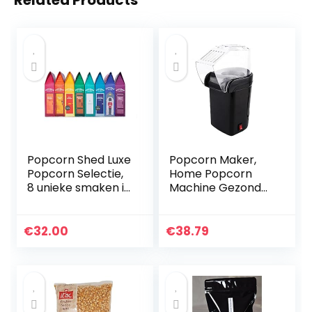
Related Products
Popcorn Shed Luxe
Popcorn Maker,
Popcorn Selectie,
Home Popcorn
8 unieke smaken in
Machine Gezonde
mooie verpakking,
olievrije
het ultieme
heteluchtpopcorn
popcorn
machine voor
€
32.00
€
38.79
proefpakket en
kinderen, zwart
een perfect…
(met Britse
adapter)