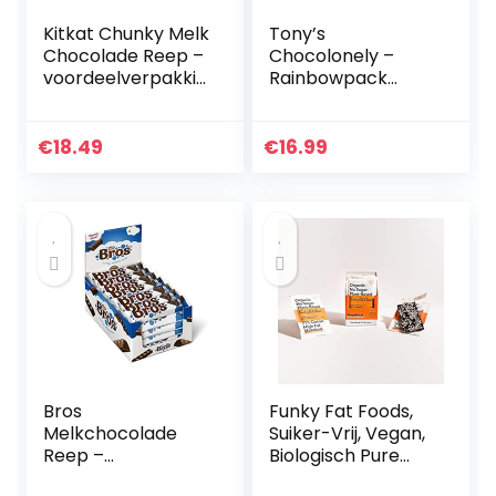
Kitkat Chunky Melk
Tony’s
Chocolade Reep –
Chocolonely –
voordeelverpakkin
Rainbowpack
g – doos met 24
Classic – 3 x 180
chocoladerepen
gram – 3
Verschillende
€
18.49
€
16.99
Chocoladerepen –
Fairtrade
Chocolade
Bros
Funky Fat Foods,
Melkchocolade
Suiker-Vrij, Vegan,
Reep –
Biologisch Pure
voordeelverpakkin
Chocolade met