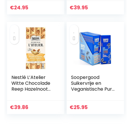
g – doos met 40
Hazelnoot 10
chocoladerepen
repen 50g
€
24.95
€
39.95
Nestlé L’Atelier
Soopergood
Witte Chocolade
Suikervrije en
Reep Hazelnoot
Veganistische Pure
Amandel –
Chocoladerepen –
voordeelverpakkin
Keto-Vriendelijk –
g – doos met 10
Koolhydraatarm –
€
39.86
€
25.95
chocoladerepen
Glutenvrij – 65%
Cacao…