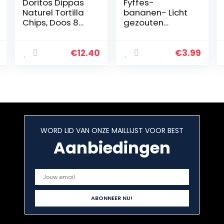
Doritos Dippas
Fyffes-
Naturel Tortilla
bananen- Licht
Chips, Doos 8
gezouten
stuks x 200 g
bananen-chips-
100 %
Ecuadoraans
€
12.40
€
3.99
product – 70
gram
WORD LID VAN ONZE MAILLIJST VOOR BEST
Aanbiedingen