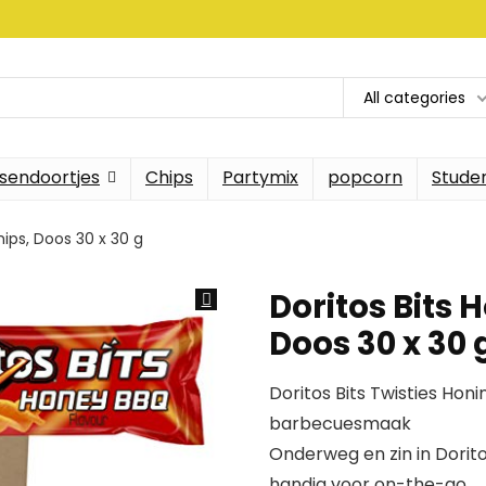
All categories
sendoortjes
Chips
Partymix
popcorn
Stude
ips, Doos 30 x 30 g
Doritos Bits
Doos 30 x 30 
Doritos Bits Twisties Ho
barbecuesmaak
Onderweg en zin in Dorito
handig voor on-the-go