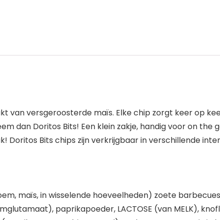
akt van versgeroosterde maïs. Elke chip zorgt keer op ke
em dan Doritos Bits! Een klein zakje, handig voor on the
 Doritos Bits chips zijn verkrijgbaar in verschillende i
loem, maïs, in wisselende hoeveelheden) zoete barbecuesm
glutamaat), paprikapoeder, LACTOSE (van MELK), knof