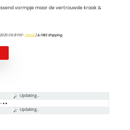
assend vormpje maar de vertrouwde kraak &
/2025 09:31 PST-
Details
)
&
FREE Shipping
.
Updating...
Updating...