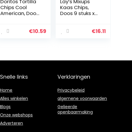
Doritos Tortilla
Lay’s Mixups
Chips Cool
Kaas Chips,
American, Doos
Doos 9 stuks x
10 stuks x 185 g
125 g
€
10.59
€
16.11
Snelle links
Verklaringen
Home
Privacybeleid
Alles winkelen
algemene voorwaarden
Blogs
Gelieerde
openbaarmaking
Onze webshops
Adverteren