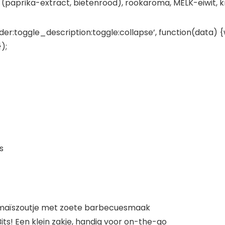
 (paprika-extract, bietenrood), rookaroma, MELK-eiwit, kr
er:toggle_description:toggle:collapse’, function(data) {
);
s
– maïszoutje met zoete barbecuesmaak
ts! Een klein zakje, handig voor on-the-go