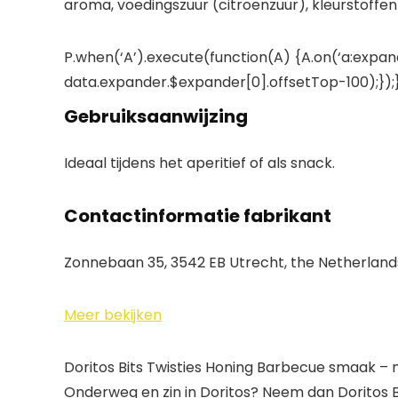
aroma, voedingszuur (citroenzuur), kleurstoffen
P.when(‘A’).execute(function(A) {A.on(‘a:expand
data.expander.$expander[0].offsetTop-100);});}
Gebruiksaanwijzing
Ideaal tijdens het aperitief of als snack.
Contactinformatie fabrikant
Zonnebaan 35, 3542 EB Utrecht, the Netherland
Meer bekijken
Doritos Bits Twisties Honing Barbecue smaak 
Onderweg en zin in Doritos? Neem dan Doritos Bi