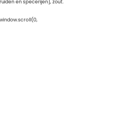
uiden en specerijen], zout.
window.scroll(0,