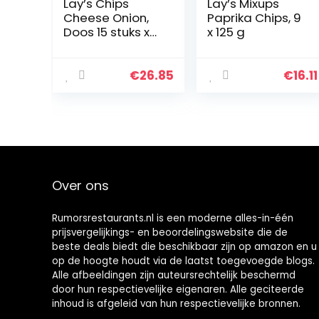
Lay’s Chips
Lay’s Mixups
Cheese Onion,
Paprika Chips, 9
Doos 15 stuks x
x 125 g
225 g
€
26.85
€
16.11
Over ons
Rumorsrestaurants.nl is een moderne alles-in-één
prijsvergelijkings- en beoordelingswebsite die de
beste deals biedt die beschikbaar zijn op amazon en u
op de hoogte houdt via de laatst toegevoegde blogs.
Alle afbeeldingen zijn auteursrechtelijk beschermd
door hun respectievelijke eigenaren. Alle geciteerde
inhoud is afgeleid van hun respectievelijke bronnen.