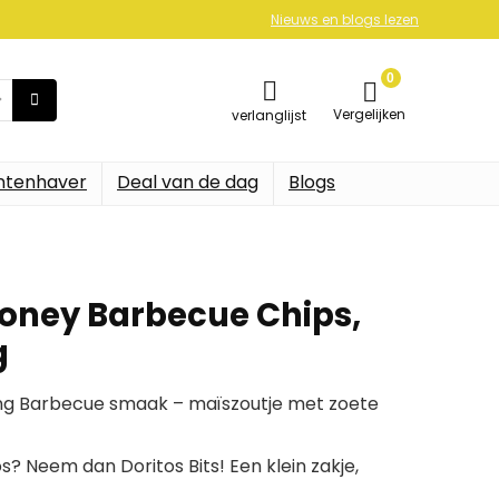
Nieuws en blogs lezen
0
Vergelijken
verlanglijst
ntenhaver
Deal van de dag
Blogs
 Honey Barbecue Chips,
g
ning Barbecue smaak – maïszoutje met zoete
s? Neem dan Doritos Bits! Een klein zakje,