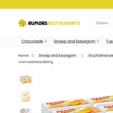
Search
for:
Chocolade
Snoep and kauwgom
Tus
Home
Snoep and kauwgom
Vruchtensnoe
voorraadverpakking