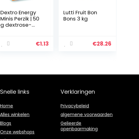
Dextro Energy
Lutti Fruit Bon
Minis Perzik | 50
Bons 3 kg
g dextrose-
appels | snel
beschikbare
druivensuiker in
€
1.13
€
28.26
praktische
klikbox | geschikt
voor…
Snelle links
Verklaringen
Home
Privacybeleid
Alles winkelen
algemene voorwaarden
Blogs
Gelieerde
openbaarmaking
Onze webshops