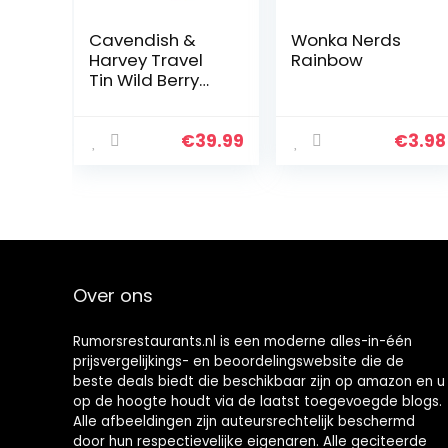
Cavendish &
Wonka Nerds
Harvey Travel
Rainbow
Tin Wild Berry
Drops 175 g
(Pack van 9)
€
39.99
€
3.98
Over ons
Rumorsrestaurants.nl is een moderne alles-in-één
prijsvergelijkings- en beoordelingswebsite die de
beste deals biedt die beschikbaar zijn op amazon en u
op de hoogte houdt via de laatst toegevoegde blogs.
Alle afbeeldingen zijn auteursrechtelijk beschermd
door hun respectievelijke eigenaren. Alle geciteerde