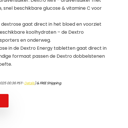
druivensuiker: Dextro Mini – druivensuiker met
 snel beschikbare glucose & vitamine C voor
dextrose gaat direct in het bloed en voorziet
beschikbare koolhydraten – de Dextro
r sporters en onderweg.
trose in de Dextro Energy tabletten gaat direct in
andige formaat passen de Dextro dobbelstenen
oefte.
2025 00:36 PST-
Details
)
&
FREE Shipping
.