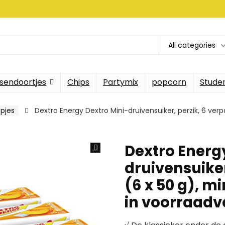
All categories
sendoortjes
Chips
Partymix
popcorn
Stude
pjes
Dextro Energy Dextro Mini-druivensuiker, perzik, 6 verp
Dextro Energ
druivensuiker
(6 x 50 g), m
in voorraadv