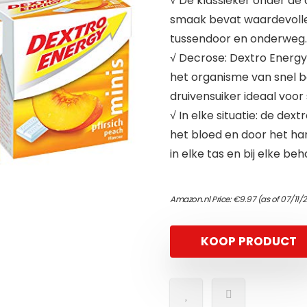
√ De klassieker onder de 
smaak bevat waardevolle,
tussendoor en onderweg.
√ Decrose: Dextro Energy 
het organisme van snel 
druivensuiker ideaal voo
√ In elke situatie: de dex
het bloed en door het h
in elke tas en bij elke beh
Amazon.nl Price:
€
9.97
(as of 07/11/
KOOP PRODUCT