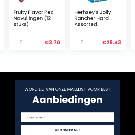
Fruity Flavor Pez
Herhsey’s Jolly
Navullingen (12
Rancher Hard
stuks)
Assorted
Flavours 2.26kg
(Jolly Rancher
von Herhsey Mit
€
3.70
€
28.43
Verschiedenen
Geschmacksrich
tungen)
WORD LID VAN ONZE MAILLIJST VOOR BEST
Aanbiedingen