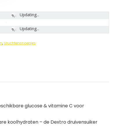
Updating...
Updating...
om
,
Vruchtensnoepjes
beschikbare glucose & vitamine C voor
are koolhydraten – de Dextro druivensuiker