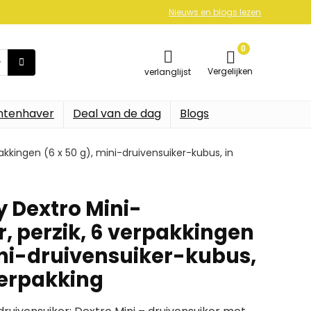
Nieuws en blogs lezen
0
Vergelijken
verlanglijst
ntenhaver
Deal van de dag
Blogs
akkingen (6 x 50 g), mini-druivensuiker-kubus, in
y Dextro Mini-
, perzik, 6 verpakkingen
ini-druivensuiker-kubus,
erpakking