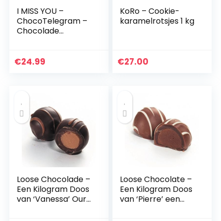
I MISS YOU –
KoRo – Cookie-
ChocoTelegram –
karamelrotsjes 1 kg
Chocolade
boodschap in een
houten kistje | Ik
mis je chocolade |
€
24.99
€
27.00
Valentijn |
Liefdesgeschenk |
Cadeau |
Geschenkidee |
Mannen | Vrouwen
| Man | Vrouw |
Zonder alcohol
Loose Chocolade –
Loose Chocolate –
Een Kilogram Doos
Een Kilogram Doos
van ‘Vanessa’ Our
van ‘Pierre’ een
Grand Marnier
Classic Milk
Infused Dark
Chocolate