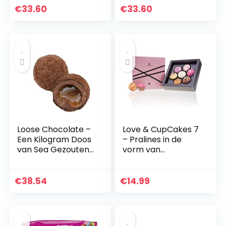
Chocolate Truffle.
Champagne
€
33.60
€
33.60
The Perfect Luxury
Truffle. The Perfect
Chocolate Gift
Luxury Chocolate
door Martin’s
Gift door Martin’s
Chocolatier
Chocolatier
Loose Chocolate –
Love & CupCakes 7
Een Kilogram Doos
– Pralines in de
van Sea Gezouten
vorm van
Caramel The
CupCakes | Luxe
Perfect Luxury
pralines | Cadeau |
Chocolate Gift
Geschenk |
€
38.54
€
14.99
door Martin’s
Bonbons |
Chocolatier
Chocolaatjes…