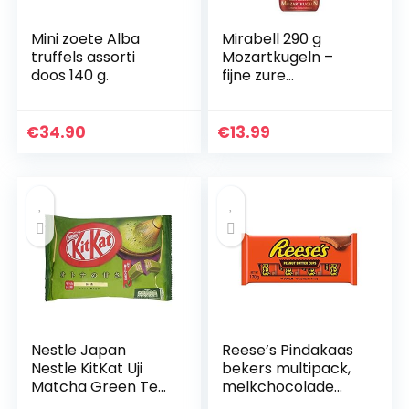
Mini zoete Alba
Mirabell 290 g
truffels assorti
Mozartkugeln –
doos 140 g.
fijne zure
chocolade
€
34.90
€
13.99
Nestle Japan
Reese’s Pindakaas
Nestle KitKat Uji
bekers multipack,
Matcha Green Tea
melkchocolade
Chocolate 13 Mini
smaakkopjes,