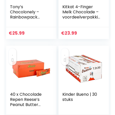
Tony’s
Kitkat 4-Finger
Chocolonely –
Melk Chocolade –
Rainbowpack
voordeelverpakkin
Classic – 6 x 180
g – doos met 36
gram – 6
chocoladerepen
Verschillende
€
25.99
€
23.99
Chocoladerepen –
Fairtrade
Chocolade
40 x Chocolade
Kinder Bueno | 30
Repen Reese’s
stuks
Peanut Butter
Cups 51gr