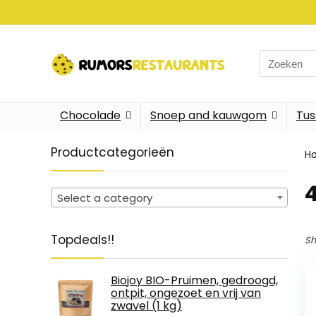
Search
for:
Chocolade
Snoep and kauwgom
Tus
Productcategorieën
H
Select a category
Topdeals!!
Sh
Biojoy BIO-Pruimen, gedroogd,
ontpit, ongezoet en vrij van
zwavel (1 kg)