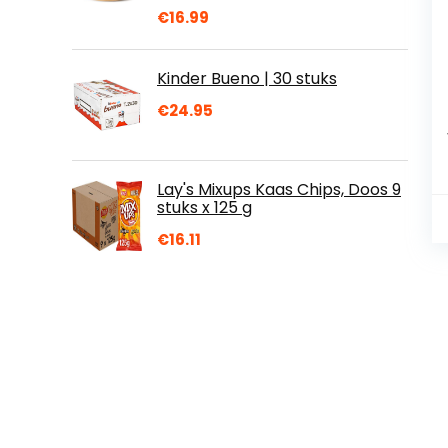
€
16.99
Kinder Bueno | 30 stuks
€
24.95
Lay's Mixups Kaas Chips, Doos 9
stuks x 125 g
€
16.11