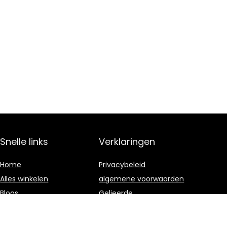
Snelle links
Verklaringen
Home
Privacybeleid
Alles winkelen
algemene voorwaarden
Blogs
Gelieerde
openbaarmaking
Onze webshops
Adverteren