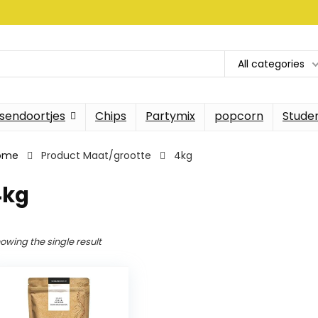
All categories
sendoortjes
Chips
Partymix
popcorn
Stude
ome
Product Maat/grootte
4kg
4kg
owing the single result