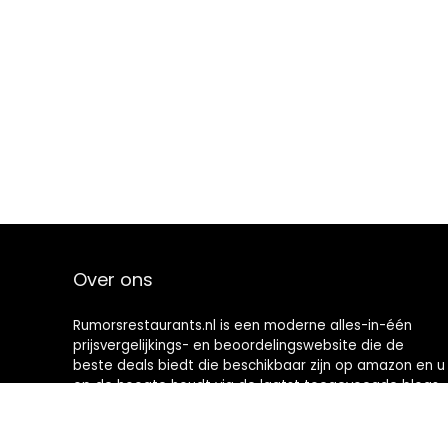
Over ons
Rumorsrestaurants.nl is een moderne alles-in-één
prijsvergelijkings- en beoordelingswebsite die de
beste deals biedt die beschikbaar zijn op amazon en u
op de hoogte houdt via de laatst toegevoegde blogs.
Alle afbeeldingen zijn auteursrechtelijk beschermd
door hun respectievelijke eigenaren. Alle geciteerde
inhoud is afgeleid van hun respectievelijke bronnen.