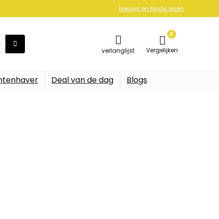
Nieuws en blogs lezen
0
Vergelijken
verlanglijst
ntenhaver
Deal van de dag
Blogs