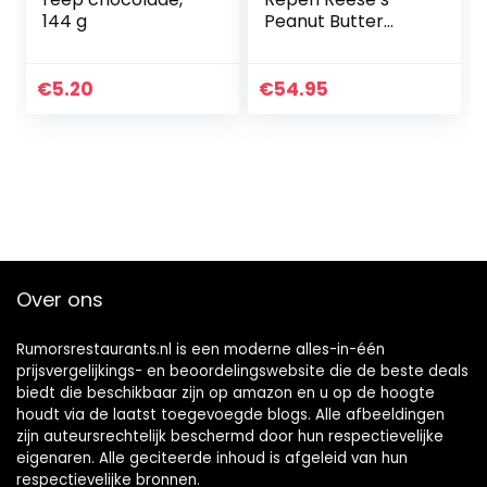
144 g
Peanut Butter
Cups 51gr
€
5.20
€
54.95
Over ons
Rumorsrestaurants.nl is een moderne alles-in-één
prijsvergelijkings- en beoordelingswebsite die de beste deals
biedt die beschikbaar zijn op amazon en u op de hoogte
houdt via de laatst toegevoegde blogs. Alle afbeeldingen
zijn auteursrechtelijk beschermd door hun respectievelijke
eigenaren. Alle geciteerde inhoud is afgeleid van hun
respectievelijke bronnen.