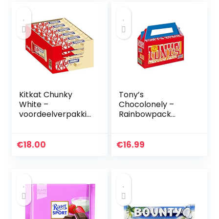
Kitkat Chunky
Tony’s
White –
Chocolonely –
voordeelverpakkin
Rainbowpack
g – doos met 24
Classic – 3 x 180
repen
gram – 3
Verschillende
€
18.00
€
16.99
Chocoladerepen –
Fairtrade
Chocolade