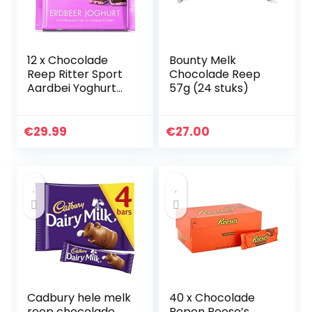
12 x Chocolade
Bounty Melk
Reep Ritter Sport
Chocolade Reep
Aardbei Yoghurt
57g (24 stuks)
100 gram
€
29.99
€
27.00
Cadbury hele melk
40 x Chocolade
reep chocolade,
Repen Reese’s