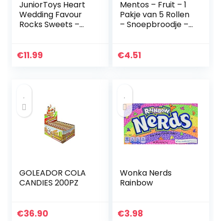
JuniorToys Heart
Mentos – Fruit – 1
Wedding Favour
Pakje van 5 Rollen
Rocks Sweets –
– Snoepbroodje –
Handgemaakt
Fruitmix (Aardbei,
snoep (blauw/wit
Appel, Sinaasappel
500 g)
en Citroen) –
€
11.99
€
4.51
Verpakt op…
GOLEADOR COLA
Wonka Nerds
CANDIES 200PZ
Rainbow
€
36.90
€
3.98