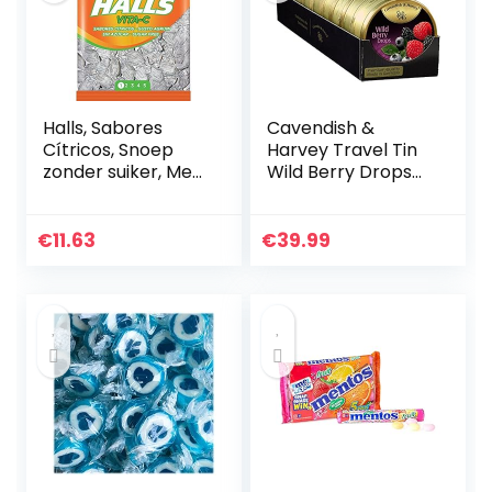
Halls, Sabores
Cavendish &
Cítricos, Snoep
Harvey Travel Tin
zonder suiker, Met
Wild Berry Drops
vitamine C, 100 g
175 g (Pack van 9)
€
11.63
€
39.99