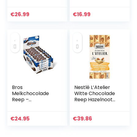
Classic – 3 x 180
gram – 3
Verschillende
€
26.99
€
16.99
Chocoladerepen –
Fairtrade
Chocolade
Bros
Nestlé L’Atelier
Melkchocolade
Witte Chocolade
Reep –
Reep Hazelnoot
voordeelverpakkin
Amandel –
g – doos met 40
voordeelverpakkin
chocoladerepen
g – doos met 10
€
24.95
€
39.86
chocoladerepen