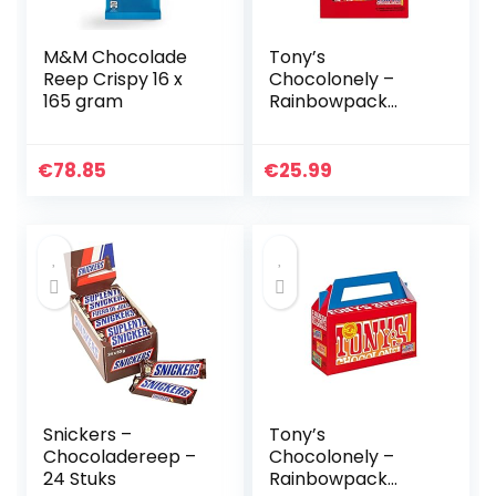
M&M Chocolade
Tony’s
Reep Crispy 16 x
Chocolonely –
165 gram
Rainbowpack
Classic – 6 x 180
gram – 6
Verschillende
€
78.85
€
25.99
Chocoladerepen –
Fairtrade
Chocolade
Snickers –
Tony’s
Chocoladereep –
Chocolonely –
24 Stuks
Rainbowpack