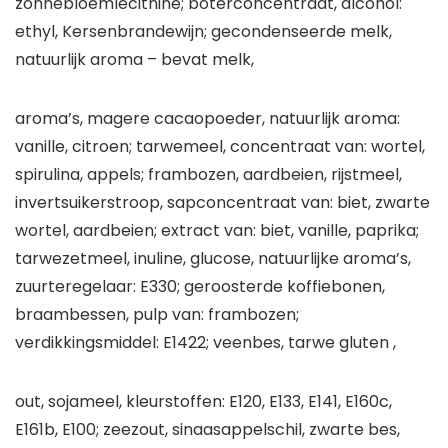
zonnebloemlecithine; boterconcentraat, alcohol:
ethyl, Kersenbrandewijn; gecondenseerde melk,
natuurlijk aroma – bevat melk,
aroma’s, magere cacaopoeder, natuurlijk aroma:
vanille, citroen; tarwemeel, concentraat van: wortel,
spirulina, appels; frambozen, aardbeien, rijstmeel,
invertsuikerstroop, sapconcentraat van: biet, zwarte
wortel, aardbeien; extract van: biet, vanille, paprika;
tarwezetmeel, inuline, glucose, natuurlijke aroma’s,
zuurteregelaar: E330; geroosterde koffiebonen,
braambessen, pulp van: frambozen;
verdikkingsmiddel: E1422; veenbes, tarwe gluten ,
out, sojameel, kleurstoffen: E120, E133, E141, E160c,
E161b, E100; zeezout, sinaasappelschil, zwarte bes,