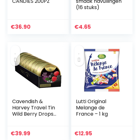
CANDIES 200PZ
smaak navullingen
(16 stuks)
€
36.90
€
4.65
Cavendish &
Lutti Original
Harvey Travel Tin
Melange de
Wild Berry Drops
France – 1 kg
175 g (Pack van 9)
€
39.99
€
12.95