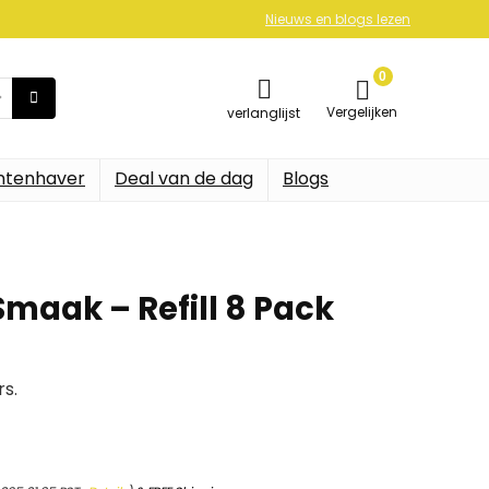
Nieuws en blogs lezen
0
Vergelijken
verlanglijst
ntenhaver
Deal van de dag
Blogs
Smaak – Refill 8 Pack
rs.