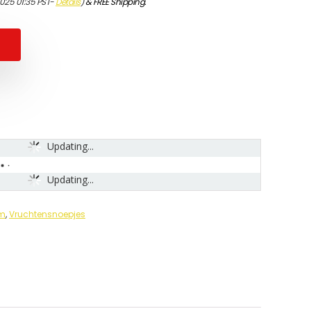
2025 01:35 PST-
Details
)
&
FREE Shipping
.
Updating...
Updating...
om
,
Vruchtensnoepjes