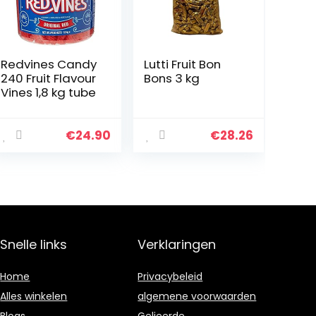
Redvines Candy
Lutti Fruit Bon
240 Fruit Flavour
Bons 3 kg
Vines 1,8 kg tube
€
24.90
€
28.26
Snelle links
Verklaringen
Home
Privacybeleid
Alles winkelen
algemene voorwaarden