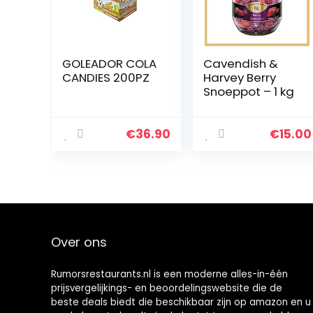
GOLEADOR COLA
Cavendish &
CANDIES 200PZ
Harvey Berry
Snoeppot – 1 kg
€
36.90
€
15.00
Over ons
Rumorsrestaurants.nl is een moderne alles-in-één
prijsvergelijkings- en beoordelingswebsite die de
beste deals biedt die beschikbaar zijn op amazon en u