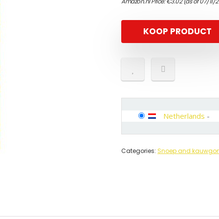
Amazon.nl Price:
€
3.02
(as of 07/11/
KOOP PRODUCT
Netherlands
-
Categories:
Snoep and kauwg