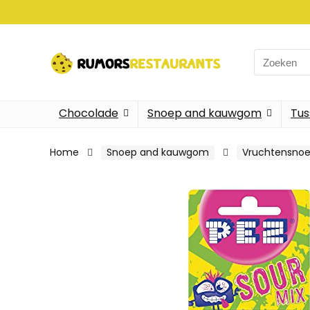
Search
for:
Chocolade
Snoep and kauwgom
Tus
Home
Snoep and kauwgom
Vruchtensnoe