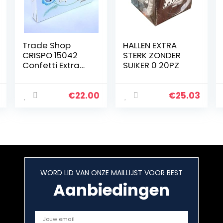
Trade Shop
HALLEN EXTRA
CRISPO 15042
STERK ZONDER
Confetti Extra
SUIKER 0 20PZ
Napels met
amandelen,
kleur wit, 1 kg
€
22.00
€
25.03
WORD LID VAN ONZE MAILLIJST VOOR BEST
Aanbiedingen