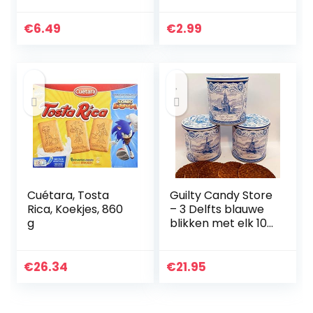
karamelstroop –
– Gebakken met
Origineel
de beste cacao –
€
6.49
€
2.99
Nederlands
Knapperige
product – 8 Stuks
kruimels – Met…
– 250 g
Cuétara, Tosta
Guilty Candy Store
Rica, Koekjes, 860
– 3 Delfts blauwe
g
blikken met elk 10
verse roomboter
stroopwafels
€
26.34
€
21.95