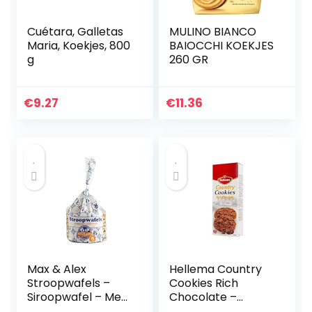
Cuétara, Galletas
MULINO BIANCO
Maria, Koekjes, 800
BAIOCCHI KOEKJES
g
260 GR
€
9.27
€
11.36
Max & Alex
Hellema Country
Stroopwafels –
Cookies Rich
Siroopwafel – Met
Chocolate –
zachte
Chocolade koekjes