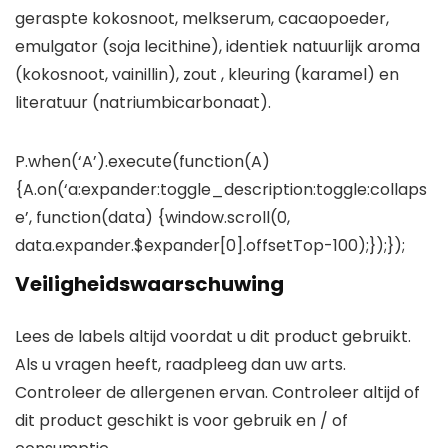
geraspte kokosnoot, melkserum, cacaopoeder,
emulgator (soja lecithine), identiek natuurlijk aroma
(kokosnoot, vainillin), zout , kleuring (karamel) en
literatuur (natriumbicarbonaat).
P.when(‘A’).execute(function(A)
{A.on(‘a:expander:toggle_description:toggle:collaps
e’, function(data) {window.scroll(0,
data.expander.$expander[0].offsetTop-100);});});
Veiligheidswaarschuwing
Lees de labels altijd voordat u dit product gebruikt.
Als u vragen heeft, raadpleeg dan uw arts.
Controleer de allergenen ervan. Controleer altijd of
dit product geschikt is voor gebruik en / of