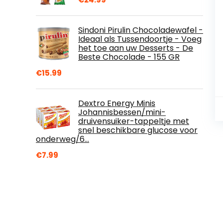
Sindoni Pirulin Chocoladewafel -
Ideaal als Tussendoortje - Voeg
het toe aan uw Desserts - De
Beste Chocolade - 155 GR
€
15.99
Dextro Energy Minis
Johannisbessen/mini-
druivensuiker-tappeltje met
snel beschikbare glucose voor
onderweg/6…
€
7.99