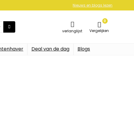
Nieuws en blogs lezen
0
Vergelijken
verlanglijst
ntenhaver
Deal van de dag
Blogs