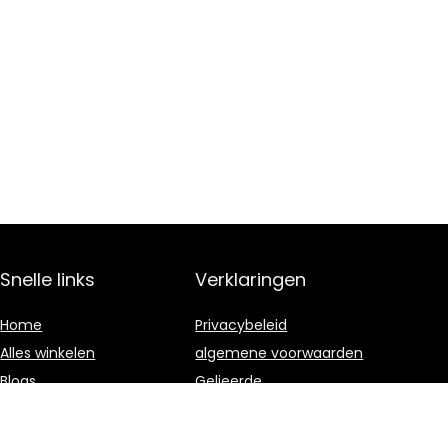
Snelle links
Verklaringen
Home
Privacybeleid
Alles winkelen
algemene voorwaarden
Blogs
Gelieerde
openbaarmaking
Onze webshops
Adverteren