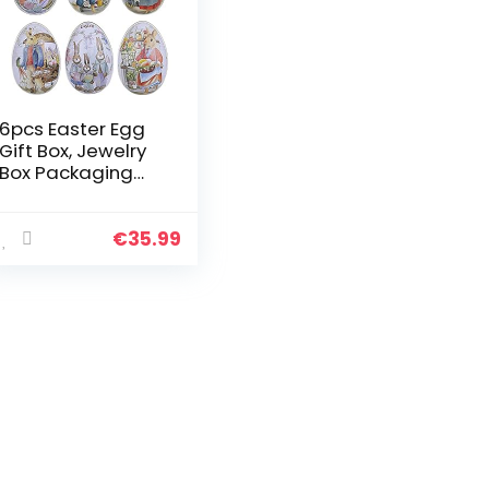
6pcs Easter Egg
Gift Box, Jewelry
Box Packaging
Box, Tinplate Iron
Egg Candy Box,
Used For Candies,
€
35.99
Biscuits,
Valentine…