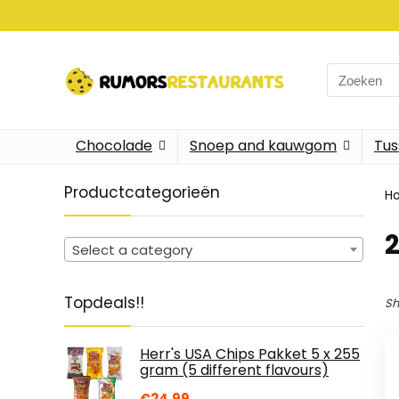
Search
for:
Chocolade
Snoep and kauwgom
Tus
Productcategorieën
H
2
Select a category
Topdeals!!
Sh
Herr's USA Chips Pakket 5 x 255
gram (5 different flavours)
€
24.99