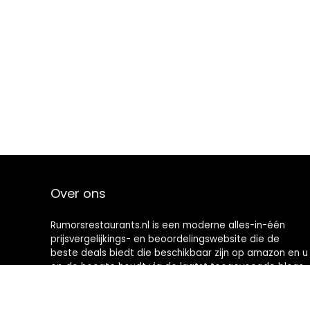
Over ons
Rumorsrestaurants.nl is een moderne alles-in-één
prijsvergelijkings- en beoordelingswebsite die de
beste deals biedt die beschikbaar zijn op amazon en u
op de hoogte houdt via de laatst toegevoegde blogs.
Alle afbeeldingen zijn auteursrechtelijk beschermd
door hun respectievelijke eigenaren. Alle geciteerde
inhoud is afgeleid van hun respectievelijke bronnen.