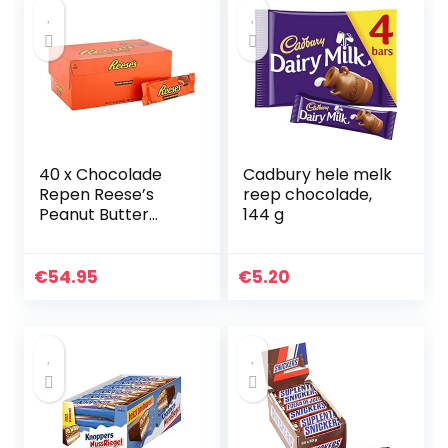
40 x Chocolade
Cadbury hele melk
Repen Reese’s
reep chocolade,
Peanut Butter
144 g
Cups 51gr
€
54.95
€
5.20