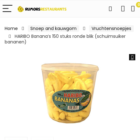
0
Home
Snoep and kauwgom
Vruchtensnoepjes
HARIBO Banana’s 150 stuks ronde blik (schuimsuiker
bananen)