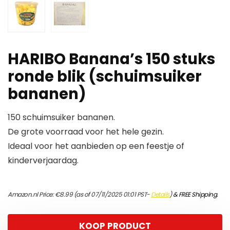
HARIBO Banana’s 150 stuks
ronde blik (schuimsuiker
bananen)
150 schuimsuiker bananen.
De grote voorraad voor het hele gezin.
Ideaal voor het aanbieden op een feestje of
kinderverjaardag.
Amazon.nl Price:
€
8.99
(as of 07/11/2025 01:01 PST-
Details
)
&
FREE Shipping
.
KOOP PRODUCT