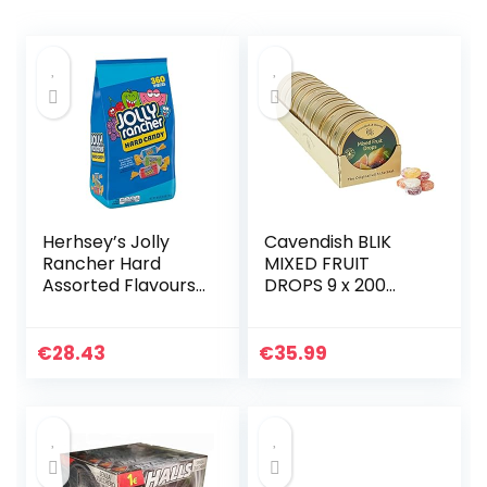
Herhsey’s Jolly
Cavendish BLIK
Rancher Hard
MIXED FRUIT
Assorted Flavours
DROPS 9 x 200
2.26kg (Jolly
gram
Rancher von
Herhsey Mit
€
28.43
€
35.99
Verschiedenen
Geschmacksrichtu
ngen)