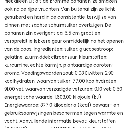
niet alleen uit als de kromme bananen, ze smaken
ook na de rijpe vruchten. Van buitenaf zijn ze licht
gesuikerd en hard in de consistentie, terwijl ze van
binnen met zachte schuimsuiker overtuigen. De
bananen zijn overigens ca. 5,5 cm groot en
verspreidt je lekkere geur onmiddellijk na het openen
van de doos. Ingrediënten: suiker; glucosestroop;
gelatine; zuurmiddel: citroenzuur, kleurstoffen:
kurcumine, echte karmijn, plantaardige caroten;
aroma. Voedingswaarden zout: 0,03 Eiwitten: 2,90
koolhydraten, waarvan suiker: 77,00 koolhydraten
91,00 vet, waarvan verzadigde vetzuren: 0,10 vet: 0,50
energetische waarde: 1.603,00 kilojoule (kJ)
Energiewaarde: 377,0 kilocaloria (kcal) bewaar- en
gebruiksaanwijzingen beschermen tegen warmte en
vocht. Aanvullende informatie bevat: kleurstoffen