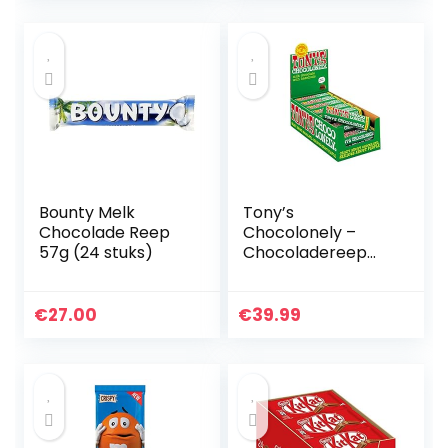
Individueel
verpakte reep
chocolade –
Geïmporteerd uit
België
Bounty Melk
Tony’s
Chocolade Reep
Chocolonely –
57g (24 stuks)
Chocoladereep
Melk Hazelnoot –
35 x 47 gram –
Fairtrade
€
27.00
€
39.99
Chocolade