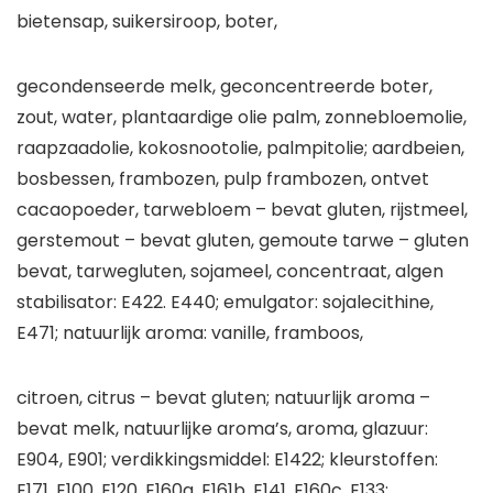
bietensap, suikersiroop, boter,
gecondenseerde melk, geconcentreerde boter,
zout, water, plantaardige olie palm, zonnebloemolie,
raapzaadolie, kokosnootolie, palmpitolie; aardbeien,
bosbessen, frambozen, pulp frambozen, ontvet
cacaopoeder, tarwebloem – bevat gluten, rijstmeel,
gerstemout – bevat gluten, gemoute tarwe – gluten
bevat, tarwegluten, sojameel, concentraat, algen
stabilisator: E422. E440; emulgator: sojalecithine,
E471; natuurlijk aroma: vanille, framboos,
citroen, citrus – bevat gluten; natuurlijk aroma –
bevat melk, natuurlijke aroma’s, aroma, glazuur:
E904, E901; verdikkingsmiddel: E1422; kleurstoffen:
E171, E100, E120, E160a, E161b, E141, E160c, E133;