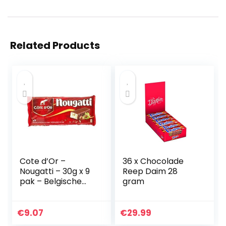
Related Products
Cote d’Or –
36 x Chocolade
Nougatti – 30g x 9
Reep Daim 28
pak – Belgische
gram
Melkchocolade –
Chocolade
notenrepen –
€
9.07
€
29.99
perfecte snack –