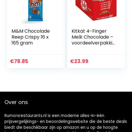
M&M Chocolade
Kitkat 4-Finger
Reep Crispy 16 x
Melk Chocolade –
165 gram
voordeelverpakkin
g – doos met 36
chocoladerepen
€
78.85
€
23.99
Over ons
Rumorsrestaurants.nl is een moderne alles-in-één
prijsvergelijkings- en beoordelingswebsite die de beste deals
biedt die beschikbaar zijn op amazon en u op de hoogte