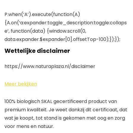
P.when(‘A’).execute(function(A)
{A.on(‘a:expander:toggle_description:toggle:collaps
e’, function(data) {window.scroll(0,
data.expander.$expander[0].offsetTop-100);});});
Wettelijke disclaimer
https://www.naturaplaza.nl/disclaimer
Meer bekijken
100% biologisch SKAL gecertificeerd product van
premium kwaliteit. Je weet dankzij dit certificaat, dat
wat je koopt, tot stand is gekomen met oog en zorg
voor mens en natuur.