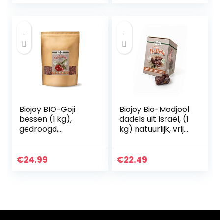
Biojoy BIO-Goji
Biojoy Bio-Medjool
bessen (1 kg),
dadels uit Israël, (1
gedroogd,
kg) natuurlijk, vrij
wolfberries,
van zwavel &
ongezoet en vrij
ongezoet
van zwavel
€
24.99
€
22.49