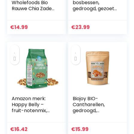
Wholefoods Bio
bosbessen,
Rauwe Chia Zaden
gedroogd, gezoet
1kg
met bio-
appelsiroop (0,5
kg)
€
14.99
€
23.99
Amazon merk:
Biojoy BIO-
Happy Belly –
Cantharellen,
fruit-notenmix,
gedroogd,
4x200g
Cantharellus
cibarius (100 gr)
€
16.42
€
15.99